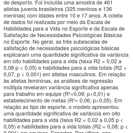
de desporto. Foi incluída uma amostra de 461
atletas juvenis brasileiros (325 meninos e 136
meninas) com idades entre 10 e 17 anos. A coleta
de dados foi realizada por meio da Escala de
Habilidades para a Vida no Esporte e da Escala de
Satisfação de Necessidades Psicológicas Básicas
no Esporte. No geral, as três subescalas de
satisfação de necessidades psicológicas básicas
explicaram uma quantidade significativa da variância
em oito habilidades para a vida (faixa R2 = 0,02 a
0,08 p < 0,05) e habilidades para a vida totais (R2 =
0,07; p < 0,001) em atletas masculinos. Em relação
às atletas femininas, as análises de regressão
múltipla revelaram variância significativa apenas
para trabalho em equipe (R²=0,09; p<0,01) e
estabelecimento de metas (R²= 0,06; p<0,05). Em
relação ao tipo de esporte, o modelo apresentou
uma quantidade significativa de variância em oito
habilidades para a vida (faixa R2 = 0,02 a 0,05 p <
0,05) e habilidades para a vida totais (R2 = 0,08; p <
0,001) em equipes. Esportes. Por último, nos