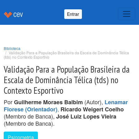
Entrar
Biblioteca
Validação Para a População Brasileira da Escala de Dominância Télica
(tds) no Contexto Esportivo
Validação Para a População Brasileira da
Escala de Dominância Télica (tds) no
Contexto Esportivo
Por
(Autor),
Guilherme Moraes Balbim
Lenamar
,
Fiorese (Orientador)
Ricardo Weigert Coelho
(Membro de Banca),
José Luiz Lopes Vieira
(Membro de Banca).
Psicometria