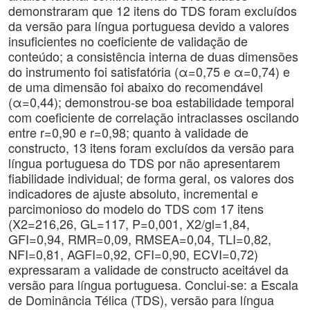
demonstraram que 12 itens do TDS foram excluídos
da versão para língua portuguesa devido a valores
insuficientes no coeficiente de validação de
conteúdo; a consistência interna de duas dimensões
do instrumento foi satisfatória (α=0,75 e α=0,74) e
de uma dimensão foi abaixo do recomendável
(α=0,44); demonstrou-se boa estabilidade temporal
com coeficiente de correlação intraclasses oscilando
entre r=0,90 e r=0,98; quanto à validade de
constructo, 13 itens foram excluídos da versão para
língua portuguesa do TDS por não apresentarem
fiabilidade individual; de forma geral, os valores dos
indicadores de ajuste absoluto, incremental e
parcimonioso do modelo do TDS com 17 itens
(X2=216,26, GL=117, P=0,001, X2/gl=1,84,
GFI=0,94, RMR=0,09, RMSEA=0,04, TLI=0,82,
NFI=0,81, AGFI=0,92, CFI=0,90, ECVI=0,72)
expressaram a validade de constructo aceitável da
versão para língua portuguesa. Conclui-se: a Escala
de Dominância Télica (TDS), versão para língua