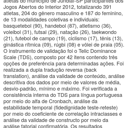
atletas do município de Jundiaí-SP participantes dos
Jogos Abertos do Interior 2012, totalizando 391
atletas, 204 do gênero masculino e 187 do feminino,
de 13 modalidades coletivas e individuais:
basquetebol (90), handebol (87), atletismo (36),
voleibol (31), futsal (29), natação (26), taekwondo
(21), futebol de campo (19), ciclismo (17), tênis (13),
ginástica rítmica (09), rúgbi (08) e vôlei de praia (05).
O instrumento de validação foi o Telic Dominance
Scale (TDS), composto por 42 itens contendo três
opções de preferência para determinadas ações. Foi
realizada a dupla tradução reversa (back
translation), análise da validade de conteúdo, análise
descritiva dos dados por meio de valores de média,
desvio-padrão, mínimo e máximo. Foi verificada a
consistência interna do TDS para língua portuguesa
por meio do alfa de Cronbach, análise da
estabilidade temporal (fidedignidade teste-reteste)
por meio do coeficiente de correlação intraclasses e
análise da validade de constructo por meio da
análise fatorial confirmatória. Os resultados