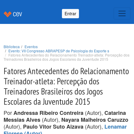
Entrar
Biblioteca
Eventos
Evento: VII Congresso ABRAPESP de Psicologia do Esporte s
Fatores Antecedentes do Relacionamento Treinador-atleta: Percepção dos
Treinadores Brasileiros dos Jogos Escolares da Juventude 2015
Fatores Antecedentes do Relacionamento
Treinador-atleta: Percepção dos
Treinadores Brasileiros dos Jogos
Escolares da Juventude 2015
Por
(Autor),
Andressa Ribeiro Contreira
Catarina
(Autor),
Messias Alves
Nayara Malheiros Caruzzo
(Autor),
(Autor),
Paulo Vitor Suto Aizava
Lenamar
.
Fiorese (Autor)