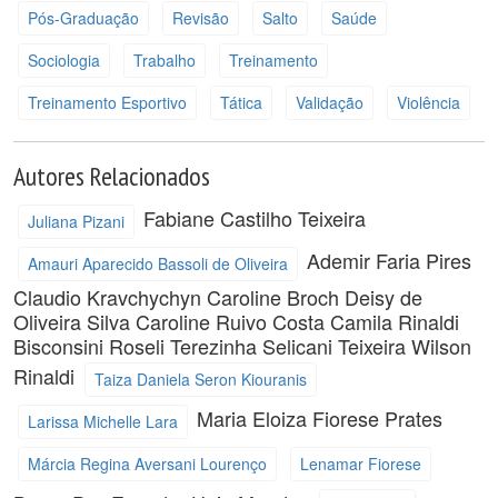
Pós-Graduação
Revisão
Salto
Saúde
Sociologia
Trabalho
Treinamento
Treinamento Esportivo
Tática
Validação
Violência
Autores Relacionados
Fabiane Castilho Teixeira
Juliana Pizani
Ademir Faria Pires
Amauri Aparecido Bassoli de Oliveira
Claudio Kravchychyn
Caroline Broch
Deisy de
Oliveira Silva
Caroline Ruivo Costa
Camila Rinaldi
Bisconsini
Roseli Terezinha Selicani Teixeira
Wilson
Rinaldi
Taiza Daniela Seron Kiouranis
Maria Eloiza Fiorese Prates
Larissa Michelle Lara
Márcia Regina Aversani Lourenço
Lenamar Fiorese