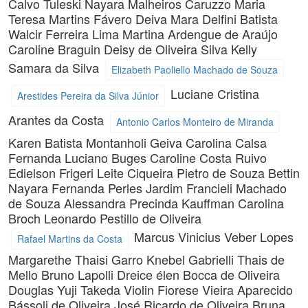
Calvo Tuleski
Nayara Malheiros Caruzzo
Maria
Teresa Martins Fávero
Deiva Mara Delfini Batista
Walcir Ferreira Lima
Martina Ardengue de Araújo
Caroline Braguin
Deisy de Oliveira Silva
Kelly
Samara da Silva
Elizabeth Paoliello Machado de Souza
Luciane Cristina
Arestides Pereira da Silva Júnior
Arantes da Costa
Antonio Carlos Monteiro de Miranda
Karen Batista Montanholi
Geiva Carolina Calsa
Fernanda Luciano Buges
Caroline Costa Ruivo
Edielson Frigeri Leite Ciqueira
Pietro de Souza Bettin
Nayara Fernanda Perles Jardim
Francieli Machado
de Souza
Alessandra Precinda Kauffman
Carolina
Broch
Leonardo Pestillo de Oliveira
Marcus Vinicius Veber Lopes
Rafael Martins da Costa
Margarethe Thaisi Garro Knebel
Gabrielli Thais de
Mello
Bruno Lapolli
Dreice élen Bocca de Oliveira
Douglas Yuji Takeda Violin
Fiorese Vieira
Aparecido
Bássoli de Oliveira
José Ricardo de Oliveira
Bruna