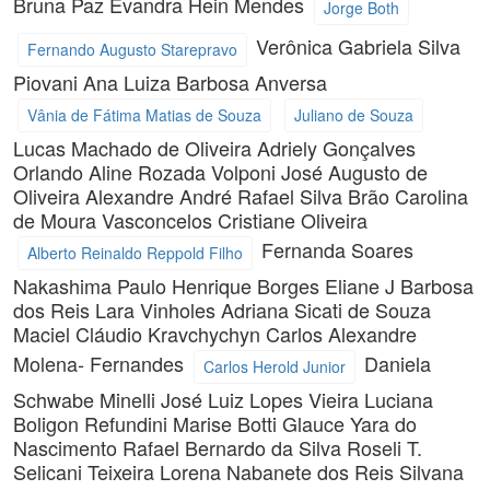
Bruna Paz
Evandra Hein Mendes
Jorge Both
Verônica Gabriela Silva
Fernando Augusto Starepravo
Piovani
Ana Luiza Barbosa Anversa
Vânia de Fátima Matias de Souza
Juliano de Souza
Lucas Machado de Oliveira
Adriely Gonçalves
Orlando
Aline Rozada Volponi
José Augusto de
Oliveira Alexandre
André Rafael Silva Brão
Carolina
de Moura Vasconcelos
Cristiane Oliveira
Fernanda Soares
Alberto Reinaldo Reppold Filho
Nakashima
Paulo Henrique Borges
Eliane J Barbosa
dos Reis
Lara Vinholes
Adriana Sicati de Souza
Maciel
Cláudio Kravchychyn
Carlos Alexandre
Molena- Fernandes
Daniela
Carlos Herold Junior
Schwabe Minelli
José Luiz Lopes Vieira
Luciana
Boligon Refundini
Marise Botti
Glauce Yara do
Nascimento
Rafael Bernardo da Silva
Roseli T.
Selicani Teixeira
Lorena Nabanete dos Reis
Silvana