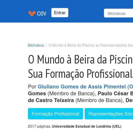
Entrar
Biblioteca
O Mundo à Beira da Piscina: as Representações So
O Mundo à Beira da Piscin
Sua Formação Profissional
Por
Giuliano Gomes de Assis Pimentel (O
(Membro de Banca),
Gomes
Paulo César 
(Membro de Banca),
de Castro Teixeira
De
Formação Profissional
Representações Soc
2017 páginas,
Universidade Estadual de Londrina (UEL)