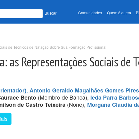
Comunidades
Quem é quem
B
Buscar
ciais de Técnicos de Natação Sobre Sua Formação Profissional
a: as Representações Sociais de 
,
rientador)
Antonio Geraldo Magalhães Gomes Pires 
(Membro de Banca),
Baurace Bento
Ieda Parra Barbos
(None),
nilson de Castro Teixeira
Morgana Claudia da
iais