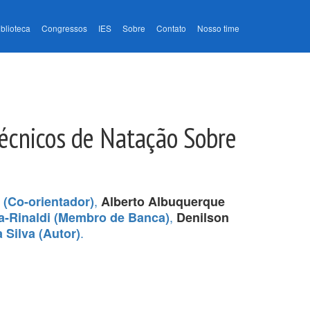
iblioteca
Congressos
IES
Sobre
Contato
Nosso time
Técnicos de Natação Sobre
,
(Co-orientador)
Alberto Albuquerque
,
a-Rinaldi (Membro de Banca)
Denilson
.
 Silva (Autor)