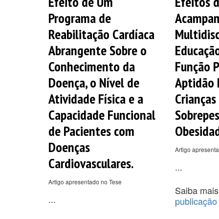
Efeito de Um
Efeitos 
Programa de
Acampa
Reabilitação Cardíaca
Multidisc
Abrangente Sobre o
Educaçã
Conhecimento da
Função 
Doença, o Nível de
Aptidão 
Atividade Física e a
Crianças
Capacidade Funcional
Sobrepes
de Pacientes com
Obesidad
Doenças
Artigo apresent
Cardiovasculares.
...
Artigo apresentado no Tese
Saiba mais
...
publicação