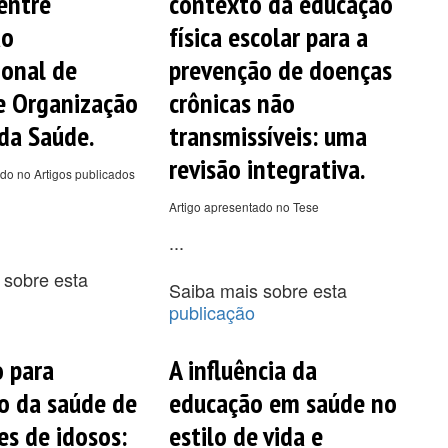
 entre
contexto da educação
ão
física escolar para a
ional de
prevenção de doenças
e Organização
crônicas não
da Saúde.
transmissíveis: uma
revisão integrativa.
do no Artigos publicados
Artigo apresentado no Tese
...
 sobre esta
Saiba mais sobre esta
publicação
 para
A influência da
o da saúde de
educação em saúde no
es de idosos:
estilo de vida e