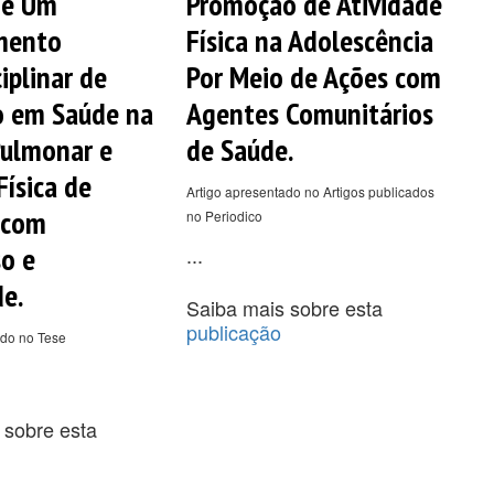
de Um
Promoção de Atividade
mento
Física na Adolescência
iplinar de
Por Meio de Ações com
o em Saúde na
Agentes Comunitários
Pulmonar e
de Saúde.
Física de
Artigo apresentado no Artigos publicados
 com
no Periodico
o e
...
e.
Saiba mais sobre esta
publicação
ado no Tese
 sobre esta