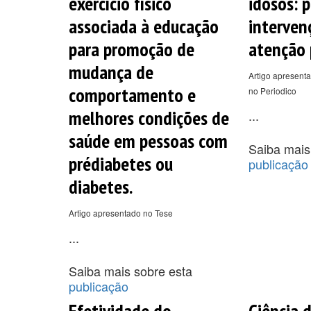
exercício físico
idosos: 
associada à educação
interven
para promoção de
atenção 
mudança de
Artigo apresenta
comportamento e
no Periodico
melhores condições de
...
saúde em pessoas com
Saiba mais
prédiabetes ou
publicação
diabetes.
Artigo apresentado no Tese
...
Saiba mais sobre esta
publicação
Efetividade do
Ciência d