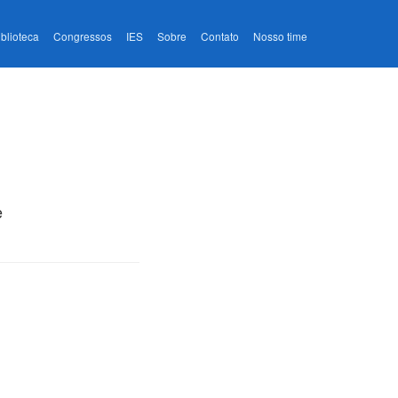
iblioteca
Congressos
IES
Sobre
Contato
Nosso time
e