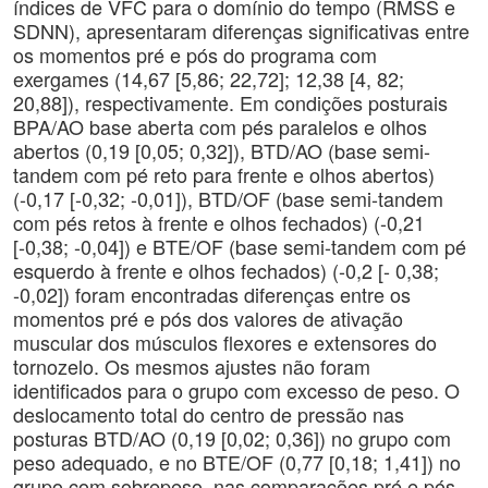
índices de VFC para o domínio do tempo (RMSS e
SDNN), apresentaram diferenças significativas entre
os momentos pré e pós do programa com
exergames (14,67 [5,86; 22,72]; 12,38 [4, 82;
20,88]), respectivamente. Em condições posturais
BPA/AO base aberta com pés paralelos e olhos
abertos (0,19 [0,05; 0,32]), BTD/AO (base semi-
tandem com pé reto para frente e olhos abertos)
(-0,17 [-0,32; -0,01]), BTD/OF (base semi-tandem
com pés retos à frente e olhos fechados) (-0,21
[-0,38; -0,04]) e BTE/OF (base semi-tandem com pé
esquerdo à frente e olhos fechados) (-0,2 [- 0,38;
-0,02]) foram encontradas diferenças entre os
momentos pré e pós dos valores de ativação
muscular dos músculos flexores e extensores do
tornozelo. Os mesmos ajustes não foram
identificados para o grupo com excesso de peso. O
deslocamento total do centro de pressão nas
posturas BTD/AO (0,19 [0,02; 0,36]) no grupo com
peso adequado, e no BTE/OF (0,77 [0,18; 1,41]) no
grupo com sobrepeso, nas comparações pré e pós