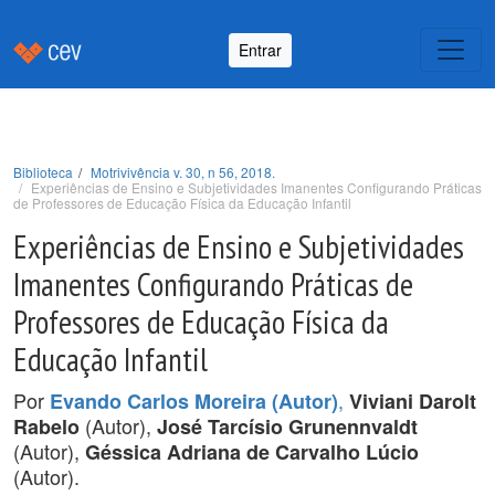
Entrar
Biblioteca
Motrivivência v. 30, n 56, 2018.
Experiências de Ensino e Subjetividades Imanentes Configurando Práticas
de Professores de Educação Física da Educação Infantil
Experiências de Ensino e Subjetividades
Imanentes Configurando Práticas de
Professores de Educação Física da
Educação Infantil
Por
,
Evando Carlos Moreira (Autor)
Viviani Darolt
(Autor),
Rabelo
José Tarcísio Grunennvaldt
(Autor),
Géssica Adriana de Carvalho Lúcio
(Autor).