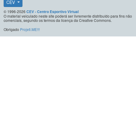
CEV
© 1996-2026
CEV - Centro Esportivo Virtual
O material veiculado neste site poderá ser livremente distribuído para fins não
comerciais, segundo os termos da licença da Creative Commons.
Obrigado
Projeti.ME!!!