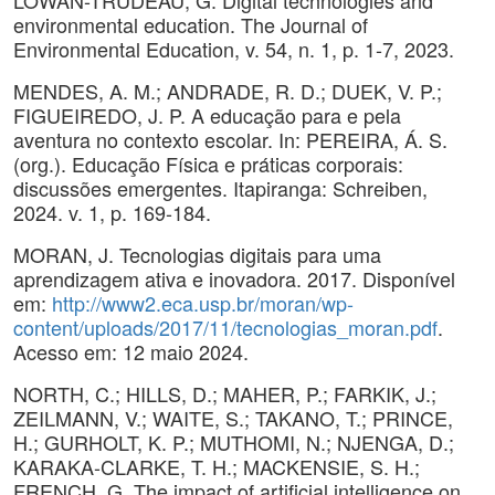
LOWAN-TRUDEAU, G. Digital technologies and
environmental education. The Journal of
Environmental Education, v. 54, n. 1, p. 1-7, 2023.
MENDES, A. M.; ANDRADE, R. D.; DUEK, V. P.;
FIGUEIREDO, J. P. A educação para e pela
aventura no contexto escolar. In: PEREIRA, Á. S.
(org.). Educação Física e práticas corporais:
discussões emergentes. Itapiranga: Schreiben,
2024. v. 1, p. 169-184.
MORAN, J. Tecnologias digitais para uma
aprendizagem ativa e inovadora. 2017. Disponível
em:
http://www2.eca.usp.br/moran/wp-
content/uploads/2017/11/tecnologias_moran.pdf
.
Acesso em: 12 maio 2024.
NORTH, C.; HILLS, D.; MAHER, P.; FARKIK, J.;
ZEILMANN, V.; WAITE, S.; TAKANO, T.; PRINCE,
H.; GURHOLT, K. P.; MUTHOMI, N.; NJENGA, D.;
KARAKA-CLARKE, T. H.; MACKENSIE, S. H.;
FRENCH, G. The impact of artificial intelligence on