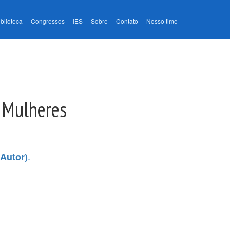
iblioteca
Congressos
IES
Sobre
Contato
Nosso time
e Mulheres
.
(Autor)