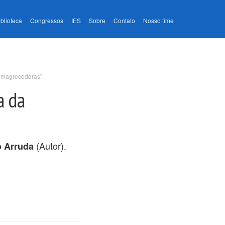
iblioteca
Congressos
IES
Sobre
Contato
Nosso time
 emagrecedoras”
a da
(Autor).
o Arruda