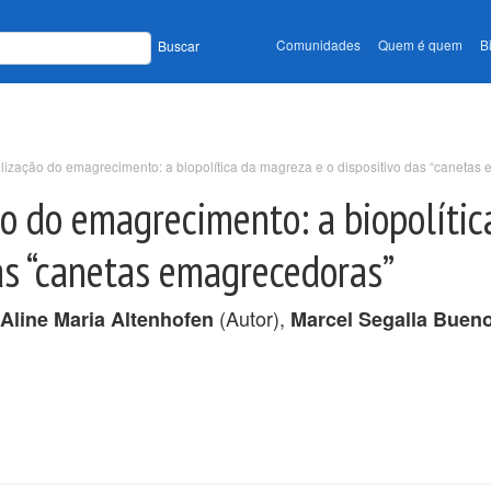
Comunidades
Quem é quem
B
Buscar
lização do emagrecimento: a biopolítica da magreza e o dispositivo das “canetas
o do emagrecimento: a biopolític
as “canetas emagrecedoras”
(Autor),
Aline Maria Altenhofen
Marcel Segalla Buen