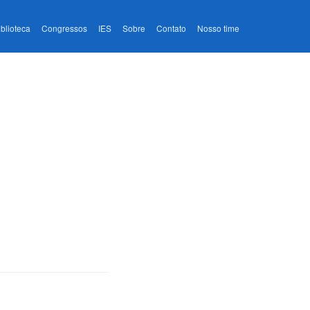
iblioteca
Congressos
IES
Sobre
Contato
Nosso time