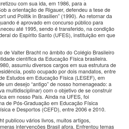
cretizou com sua ida, em 1986, para a
ob a orientação de Rigauer, defendeu a tese de
t und Politik in Brasilien” (1990). Ao retornar da
uando é aprovado em concurso público para
eceu até 1995, sendo é transferido, na condição
deral do Espírito Santo (UFES), instituição em que
o de Valter Bracht no âmbito do Colégio Brasileiro
idade científica da Educação Física brasileira.
1980, assumiu diversos cargos em sua estrutura de
esidência, posto ocupado por dois mandatos, entre
o de Estudos em Educação Física (LESEF), em
de um desejo “antigo” de nosso homenageado: a
multidisciplinar) com o objetivo de se construir
ica em nosso País. Ainda na UFES, foi
ama de Pós-Graduação em Educação Física
ísica e Desportos (CEFD), entre 2006 e 2010.
 publicou vários livros, muitos artigos,
úmeras intervenções Brasil afora. Enfrentou temas