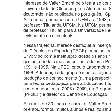
interesse de Valter Bracht pelo tema se con
Universidade de Oldenburg, na Alemanha. S
doutorado, não publicada no português, “Spor
Alemanha, permaneceu na UEM até 1993, q
professor Titular da UFSM. Na UFSM perman
de professor Titular, para a Universidade Fe
leciona até os dias atuais.
Nessa trajetória, merece destaque a inserçã
de Ciências do Esporte (CBCE), principal ent
Envolvido com a instituição desde os anos 
gestão, sendo o mais importante deles a Pr
1991 e 1995. Na UFES, criou o Laboratóri
1996. A fundação do grupo é manifestação 
produção de conhecimento (numa perspectiva 
uma teoria pedagógica para a Educação Fís
coordenador, entre 2006 e 2009, do Progr
(PPGEF) e diretor do Centro de Educação F
Em mais de 30 anos de carreira, Valter Bracht
orientou/formou muitos alunos e realizou in