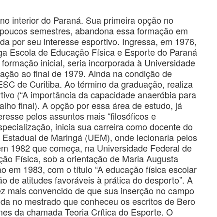
 no interior do Paraná. Sua primeira opção no
ns poucos semestres, abandona essa formação em
da por seu interesse esportivo. Ingressa, em 1976,
iga Escola de Educação Física e Esporte do Paraná
a formação inicial, seria incorporada à Universidade
ação ao final de 1979. Ainda na condição de
SC de Curitiba. Ao término da graduação, realiza
ivo (“A importância da capacidade anaeróbia para
balho final). A opção por essa área de estudo, já
resse pelos assuntos mais “filosóficos e
pecialização, inicia sua carreira como docente do
e Estadual de Maringá (UEM), onde lecionaria pelos
em 1982 que começa, na Universidade Federal de
o Física, sob a orientação de Maria Augusta
o em 1983, com o título “A educação física escolar
 de atitudes favoráveis à prática do desporto”. A
 vez mais convencido de que sua inserção no campo
inda no mestrado que conheceu os escritos de Bero
omes da chamada Teoria Crítica do Esporte. O