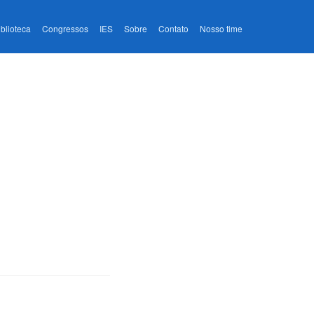
iblioteca
Congressos
IES
Sobre
Contato
Nosso time