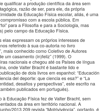
de qualificar a produção científica da área sem
agógica, razão de ser, para ele, da própria
imidade da Educação Física escolar, aliás, é uma
 compromisso com a escola pública. Em
“foi” para a Filosofia e para a Sociologia, mas
ica) pelo campo da Educação Física.
 elas expressam os próprios interesses de
 referindo à sua co-autoria no livro
”, mais conhecido como Coletivo de Autores
de um casamento (in)feliz” (1999). O
iras nacionais e chegou até os Países de língua
na, onde Valter Bracht é bastante lido e
publicação de dois livros em espanhol: “Educación
ciencia del deporte: que ciencia es esa?” e “La
entidad, desafios y perspectivas”, este escrito na
também publicados em português).
ão à Educação Física fez de Valter Bracht, sem
entados da área em território nacional. A
nho/2013 209 revista “Motrivivência”, portanto, é