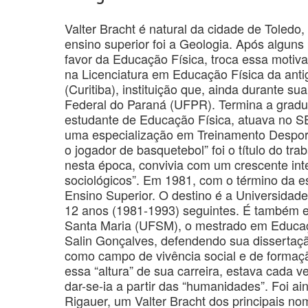
Valter Bracht é natural da cidade de Toledo,
ensino superior foi a Geologia. Após algu
favor da Educação Física, troca essa motiva
na Licenciatura em Educação Física da ant
(Curitiba), instituição que, ainda durante su
Federal do Paraná (UFPR). Termina a gradu
estudante de Educação Física, atuava no SE
uma especialização em Treinamento Desport
o jogador de basquetebol” foi o título do tra
nesta época, convivia com um crescente inte
sociológicos”. Em 1981, com o término da es
Ensino Superior. O destino é a Universidad
12 anos (1981-1993) seguintes. É também 
Santa Maria (UFSM), o mestrado em Educaçã
Salin Gonçalves, defendendo sua dissertaçã
como campo de vivência social e de formação
essa “altura” de sua carreira, estava cada
dar-se-ia a partir das “humanidades”. Foi a
Rigauer, um Valter Bracht dos principais n