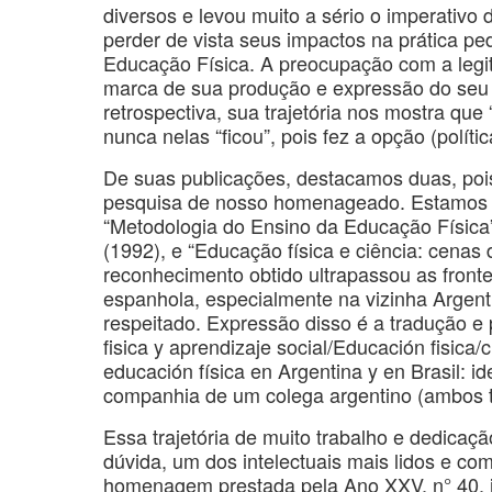
diversos e levou muito a sério o imperativo 
perder de vista seus impactos na prática ped
Educação Física. A preocupação com a legit
marca de sua produção e expressão do seu
retrospectiva, sua trajetória nos mostra que 
nunca nelas “ficou”, pois fez a opção (polít
De suas publicações, destacamos duas, pois
pesquisa de nosso homenageado. Estamos nos
“Metodologia do Ensino da Educação Física
(1992), e “Educação física e ciência: cenas 
reconhecimento obtido ultrapassou as fronte
espanhola, especialmente na vizinha Argenti
respeitado. Expressão disso é a tradução e 
fisica y aprendizaje social/Educación fisica/
educación física en Argentina y en Brasil: id
companhia de um colega argentino (ambos 
Essa trajetória de muito trabalho e dedicaç
dúvida, um dos intelectuais mais lidos e com
homenagem prestada pela Ano XXV, n° 40, ju