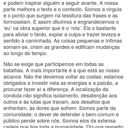
e podem inspirar alguém a seguir avante. A nossa
parte melhora o texto e o contexto. Somos a vírgula
e o ponto que surgem na tessitura das frases e as
formoseiam. E assim diluímos e engrandecemos o
‘eu’ na obra superior que é o ‘nós’. Eis o bastante
para aliviar o fardo, expiar a culpa e trazer leveza e
sentido à caminhada. As coisas pequenas e ínfimas
somam-se, criam as grandes e edificam mudanças
ao longo do tempo.
Não se exige que participemos em todas as
batalhas. A mais importante é a que está ao nosso
alcance. Não lhe devemos voltar as costas; estamos
obrigados a investir nela as energias e a paixão, a
procurar fazer aí a diferença. A localização da
conduta não significa isolamento, desatenção aos
outros e às lutas que travam, aos desafios que
enfrentam, às dores que sofrem. Somos parte da
comunidade; o dever de defender o bem-comum e
público pende sobre nós. Somos elos da extensa
cadeia que liga toda a humanidade. Diz-nos respeito