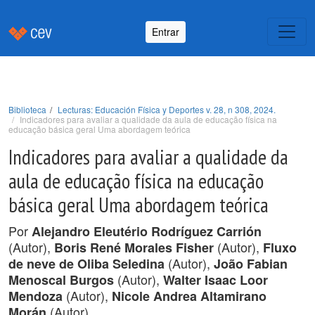
Entrar
Biblioteca
Lecturas: Educación Física y Deportes v. 28, n 308, 2024.
Indicadores para avaliar a qualidade da aula de educação física na
educação básica geral Uma abordagem teórica
Indicadores para avaliar a qualidade da
aula de educação física na educação
básica geral Uma abordagem teórica
Por
Alejandro Eleutério Rodríguez Carrión
(Autor),
(Autor),
Boris René Morales Fisher
Fluxo
(Autor),
de neve de Oliba Seledina
João Fabian
(Autor),
Menoscal Burgos
Walter Isaac Loor
(Autor),
Mendoza
Nicole Andrea Altamirano
(Autor).
Morán