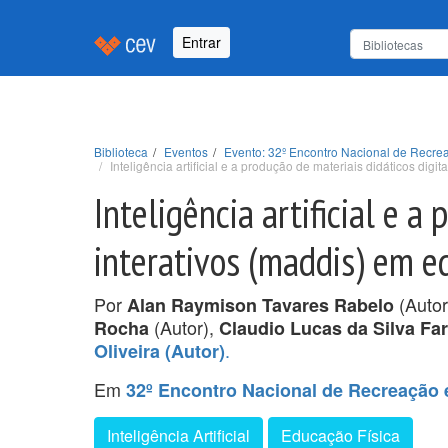
Entrar
Biblioteca
Eventos
Evento: 32º Encontro Nacional de Recre
Inteligência artificial e a produção de materiais didáticos digi
Inteligência artificial e a
interativos (maddis) em e
Por
(Autor
Alan Raymison Tavares Rabelo
(Autor),
Rocha
Claudio Lucas da Silva Fa
.
Oliveira (Autor)
Em
32º Encontro Nacional de Recreação
Inteligência Artificial
Educação Física