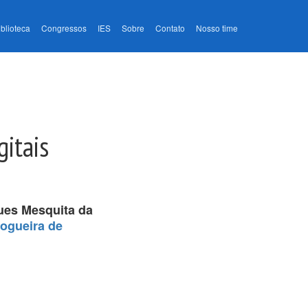
iblioteca
Congressos
IES
Sobre
Contato
Nosso time
gitais
ues Mesquita da
Nogueira de