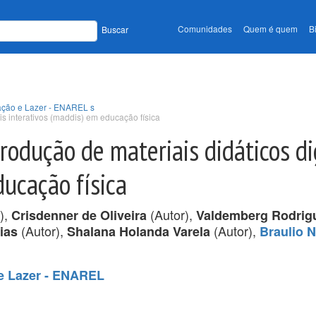
Comunidades
Quem é quem
B
Buscar
ação e Lazer - ENAREL s
tais interativos (maddis) em educação física
 produção de materiais didáticos di
ducação física
),
(Autor),
Crisdenner de Oliveira
Valdemberg Rodrig
(Autor),
(Autor),
rias
Shalana Holanda Varela
Braulio 
 e Lazer - ENAREL