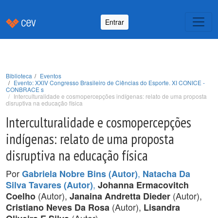
Entrar
Biblioteca
Eventos
Evento: XXIV Congresso Brasileiro de Ciências do Esporte. XI CONICE -
CONBRACE s
Interculturalidade e cosmopercepções indígenas: relato de uma proposta
disruptiva na educação física
Interculturalidade e cosmopercepções
indígenas: relato de uma proposta
disruptiva na educação física
Por
,
Gabriela Nobre Bins (Autor)
Natacha Da
,
Silva Tavares (Autor)
Johanna Ermacovitch
(Autor),
(Autor),
Coelho
Janaina Andretta Dieder
(Autor),
Cristiano Neves Da Rosa
Lisandra