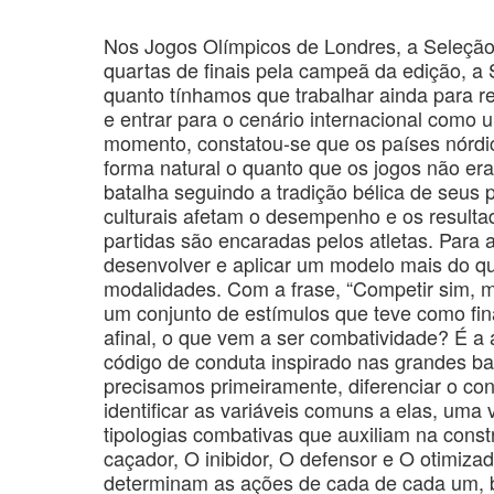
Nos Jogos Olímpicos de Londres, a Seleção 
quartas de finais pela campeã da edição, 
quanto tínhamos que trabalhar ainda para 
e entrar para o cenário internacional como
momento, constatou-se que os países nór
forma natural o quanto que os jogos não e
batalha seguindo a tradição bélica de seus
culturais afetam o desempenho e os resulta
partidas são encaradas pelos atletas. Para
desenvolver e aplicar um modelo mais do q
modalidades. Com a frase, “Competir sim, 
um conjunto de estímulos que teve como fi
afinal, o que vem a ser combatividade? É a a
código de conduta inspirado nas grandes bat
precisamos primeiramente, diferenciar o con
identificar as variáveis comuns a elas, um
tipologias combativas que auxiliam na const
caçador, O inibidor, O defensor e O otimizad
determinam as ações de cada de cada um, b