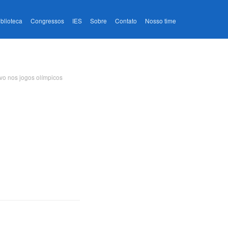
iblioteca
Congressos
IES
Sobre
Contato
Nosso time
vo nos jogos olímpicos