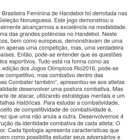
Brasileira Feminina de Handebol foi derrotada nas
a Seleção Norueguesa. Este jogo demonstrou o
realmente alcançarmos a excelência na modalidade,
 uma das grandes potências no Handebol. Neste
dicos, bem como europeus, demonstravam de uma
ram apenas uma competição, mas, uma verdadeira
 países. Então, pode-se entender que as questões
dos esportivos. Tudo está na forma como as
 a edição dos Jogos Olímpicos Rio2016, pode-se
ue competitivo, mas combativo dentro das
mas Combater também”, apresentou-se aos atletas
nalidade desenvolver uma postura combativa. Mas
rte de atacar, utilizando estratégias mentais e um
alhas históricas. Para estudar a combatividade,
ceito de competitividade de combatividade e,
a vez que uma não anula a outra. Desenvolvemos 4
rução da identidade combativa de cada atleta: O
or. Cada tipologia apresenta características que
em como possibilita estudar seus adversários e