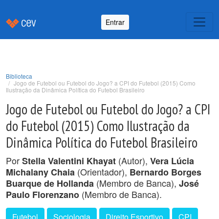
Entrar
Biblioteca
Jogo de Futebol ou Futebol do Jogo? a CPI do Futebol (2015) Como
Ilustração da Dinâmica Política do Futebol Brasileiro
Jogo de Futebol ou Futebol do Jogo? a CPI
do Futebol (2015) Como Ilustração da
Dinâmica Política do Futebol Brasileiro
Por
(Autor),
Stella Valentini Khayat
Vera Lúcia
(Orientador),
Michalany Chaia
Bernardo Borges
(Membro de Banca),
Buarque de Hollanda
José
(Membro de Banca).
Paulo Florenzano
Futebol
Sociologia
Direito Esportivo
CPI