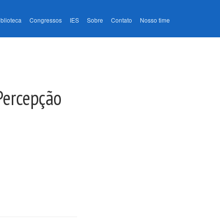
iblioteca
Congressos
IES
Sobre
Contato
Nosso time
Percepção