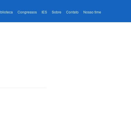
iblioteca
Congressos
IES
Sobre
Contato
Nosso time