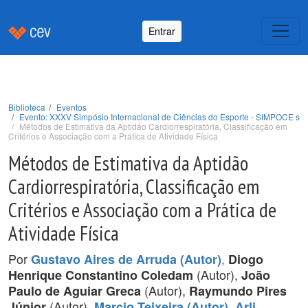
Entrar
Biblioteca
Eventos
Evento: XXXV Simpósio Internacional de Ciências do Esporte - SIMPOCE s
Métodos de Estimativa da Aptidão Cardiorrespiratória, Classificação em
Critérios e Associação com a Prática de Atividade Física
Métodos de Estimativa da Aptidão
Cardiorrespiratória, Classificação em
Critérios e Associação com a Prática de
Atividade Física
Por
,
Gustavo Aires de Arruda (Autor)
Diogo
(Autor),
Henrique Constantino Coledam
João
(Autor),
Paulo de Aguiar Greca
Raymundo Pires
(Autor),
,
Júnior
Marcio Teixeira (Autor)
Arli