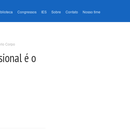
iblioteca
Congressos
IES
Sobre
Contato
Nosso time
prio Corpo
ional é o