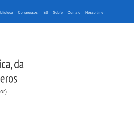
iblioteca
Congressos
IES
Sobre
Contato
Nosso time
ca, da
neros
or).