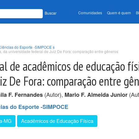
Comunidades
Quem é quem
B
Buscar
 Ciências do Esporte -SIMPOCE s
a, da universidade federal de Juiz De Fora: comparação entre gêneros
al de acadêmicos de educação físi
uiz De Fora: comparação entre gê
(Autor),
(Aut
ila F. Fernandes
Mario F. Almeida Junior
cias do Esporte -SIMPOCE
ra-MG
Acadêmicos de Educação Física