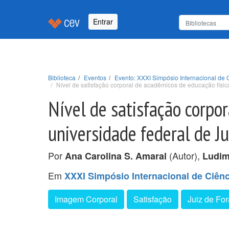
Entrar
Biblioteca
Eventos
Evento: XXXI Simpósio Internacional de
Nível de satisfação corporal de acadêmicos de educação físic
Nível de satisfação corpor
universidade federal de J
Por
(Autor),
Ana Carolina S. Amaral
Ludim
Em
XXXI Simpósio Internacional de Ciên
Imagem Corporal
Satisfação
Juiz de Fo