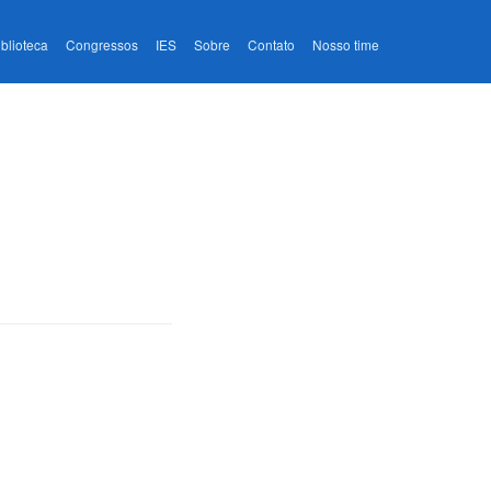
iblioteca
Congressos
IES
Sobre
Contato
Nosso time