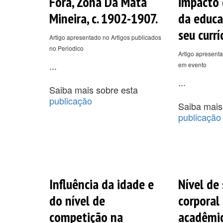
Fora, Zona Da Mata
impacto 
Mineira, c. 1902-1907.
da educa
seu currí
Artigo apresentado no Artigos publicados
no Periodico
Artigo apresenta
...
em evento
...
Saiba mais sobre esta
publicação
Saiba mais
publicação
Influência da idade e
Nível de
do nível de
corporal
competição na
acadêmi