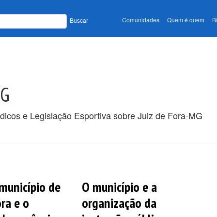
Comunidades
Quem é quem
B
Buscar
MG
ódicos e Legislação Esportiva sobre Juiz de Fora-MG
 município de
O município e a
ora e o
organização da