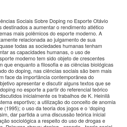
ências Sociais Sobre Doping no Esporte Otávio
destinados a aumentar o rendimento atlético
temas mais polêmicos do esporte moderno. A
itamente relacionada ao julgamento de sua
a quase todas as sociedades humanas tenham
ntar as capacidades humanas, o uso de
sporte moderno tem sido objeto de crescentes
 que enquanto a filosofia e as ciências biológicas
do do doping, nas ciências sociais são bem mais
 Em face da importância contemporânea do
jetivo apresentar e discutir alguns textos que se
oping no esporte a partir do referencial teórico
iscutidos inicialmente os trabalhos de K. Heinilä
istema esportivo; a utilização do conceito de anomia
 (1995); o uso da teoria dos jogos e o ‘doping
im, dar partida a uma discussão teórica inicial
gação sociológica a respeito do uso de drogas e
Palavras-chave: doping - esporte - teoria social -