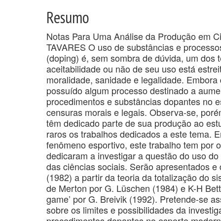
Resumo
Notas Para Uma Análise da Produção em Ci
TAVARES O uso de substâncias e processos 
(doping) é, sem sombra de dúvida, um dos 
aceitabilidade ou não de seu uso está estre
moralidade, sanidade e legalidade. Embor
possuído algum processo destinado a aume
procedimentos e substâncias dopantes no e
censuras morais e legais. Observa-se, porém
têm dedicado parte de sua produção ao estu
raros os trabalhos dedicados a este tema.
fenômeno esportivo, este trabalho tem por ob
dedicaram a investigar a questão do uso do d
das ciências sociais. Serão apresentados e d
(1982) a partir da teoria da totalização do s
de Merton por G. Lüschen (1984) e K-H Bette
game’ por G. Breivik (1992). Pretende-se ass
sobre os limites e possibilidades da investi
procedimentos dopantes no esporte moderno. 