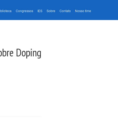
iblioteca
Congressos
IES
Sobre
Contato
Nosso time
obre Doping