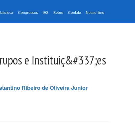
iblioteca
Congressos
IES
Sobre
Contato
Nosso time
rupos e Instituiç&#337;es
tantino Ribeiro de Oliveira Junior