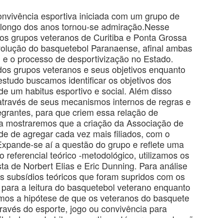
nvivência esportiva iniciada com um grupo de
o longo dos anos tornou-se admiração.Nesse
dos grupos veteranos de Curitiba e Ponta Grossa
olução do basquetebol Paranaense, afinal ambas
l e o processo de desportivização no Estado.
dos grupos veteranos e seus objetivos enquanto
studo buscamos identificar os objetivos dos
de um habitus esportivo e social. Além disso
através de seus mecanismos internos de regras e
grantes, para que criem essa relação de
a mostraremos que a criação da Associação de
ade de agregar cada vez mais filiados, com o
 Expande-se aí a questão do grupo e reflete uma
 referencial teórico -metodológico, utilizamos os
sta de Norbert Elias e Eric Dunning. Para análise
s subsídios teóricos que foram supridos com os
para a leitura do basquetebol veterano enquanto
mos a hipótese de que os veteranos do basquete
ravés do esporte, jogo ou convivência para