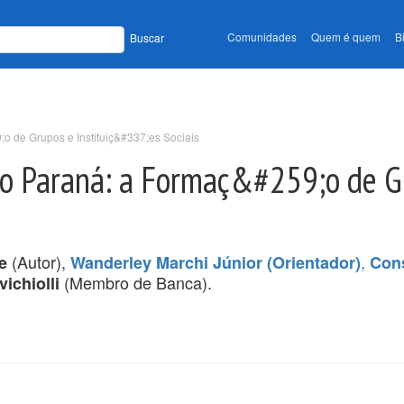
Comunidades
Quem é quem
B
Buscar
o de Grupos e Instituiç&#337;es Sociais
o Paraná: a Formaç&#259;o de G
(Autor),
,
e
Wanderley Marchi Júnior (Orientador)
Cons
(Membro de Banca).
ichiolli