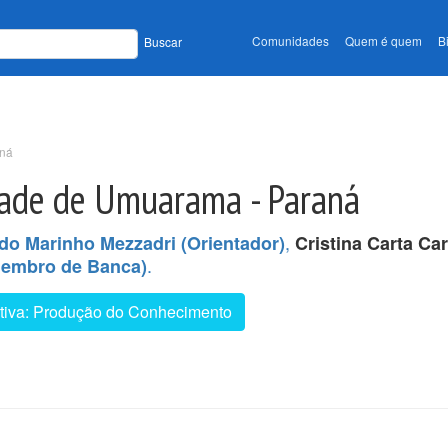
Comunidades
Quem é quem
B
Buscar
aná
dade de Umuarama - Paraná
,
do Marinho Mezzadri (Orientador)
Cristina Carta Ca
.
(Membro de Banca)
ortiva: Produção do Conhecimento