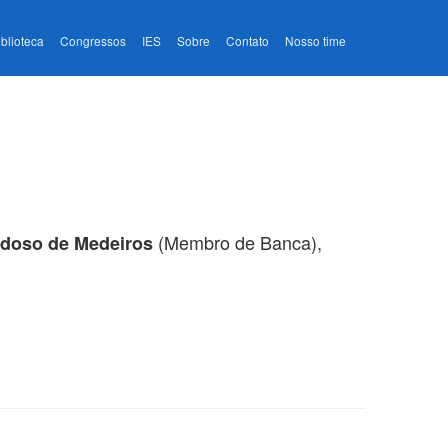
iblioteca
Congressos
IES
Sobre
Contato
Nosso time
(Membro de Banca),
rdoso de Medeiros