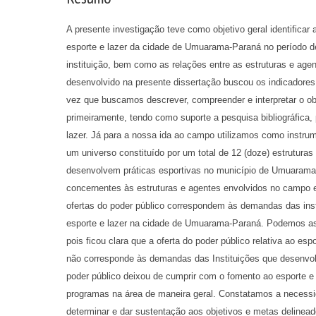
A presente investigação teve como objetivo geral identificar 
esporte e lazer da cidade de Umuarama-Paraná no período de
instituição, bem como as relações entre as estruturas e a
desenvolvido na presente dissertação buscou os indicadores 
vez que buscamos descrever, compreender e interpretar o ob
primeiramente, tendo como suporte a pesquisa bibliográfica
lazer. Já para a nossa ida ao campo utilizamos como instru
um universo constituído por um total de 12 (doze) estruturas
desenvolvem práticas esportivas no município de Umuarama
concernentes às estruturas e agentes envolvidos no campo e
ofertas do poder público correspondem às demandas das inst
esporte e lazer na cidade de Umuarama-Paraná. Podemos ass
pois ficou clara que a oferta do poder público relativa ao e
não corresponde às demandas das Instituições que desenvol
poder público deixou de cumprir com o fomento ao esporte e l
programas na área de maneira geral. Constatamos a necessi
determinar e dar sustentação aos objetivos e metas delinead