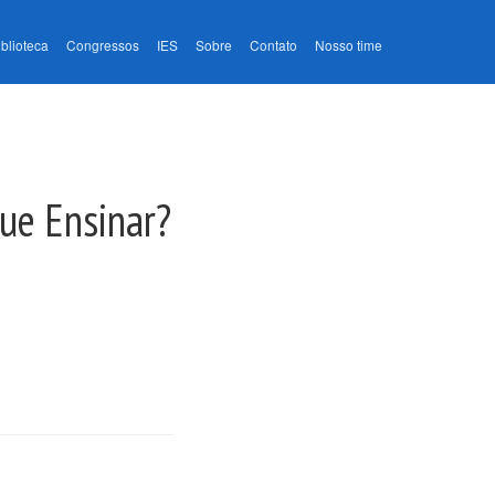
iblioteca
Congressos
IES
Sobre
Contato
Nosso time
ue Ensinar?