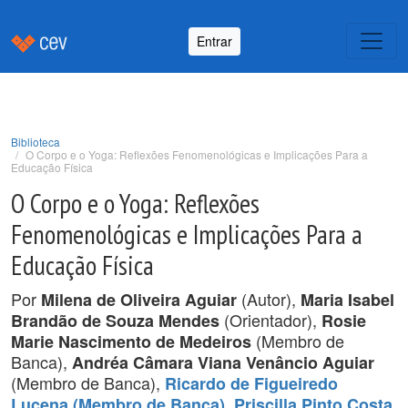
Entrar
Biblioteca
O Corpo e o Yoga: Reflexões Fenomenológicas e Implicações Para a
Educação Física
O Corpo e o Yoga: Reflexões
Fenomenológicas e Implicações Para a
Educação Física
Por
(Autor),
Milena de Oliveira Aguiar
Maria Isabel
(Orientador),
Brandão de Souza Mendes
Rosie
(Membro de
Marie Nascimento de Medeiros
Banca),
Andréa Câmara Viana Venâncio Aguiar
(Membro de Banca),
Ricardo de Figueiredo
,
Lucena (Membro de Banca)
Priscilla Pinto Costa