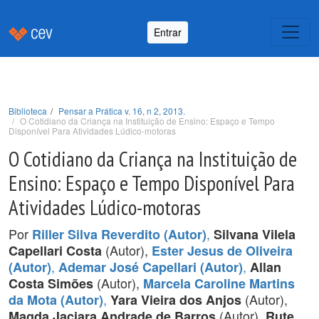
Entrar
Biblioteca
Pensar a Prática v. 16, n 2, 2013.
O Cotidiano da Criança na Instituição de Ensino: Espaço e Tempo
Disponível Para Atividades Lúdico-motoras
O Cotidiano da Criança na Instituição de
Ensino: Espaço e Tempo Disponível Para
Atividades Lúdico-motoras
Por
,
Riller Silva Reverdito (Autor)
Silvana Vilela
(Autor),
Capellari Costa
Ester Jesus de Oliveira
,
,
(Autor)
Ademar José Capellari (Autor)
Allan
(Autor),
Costa Simões
Marcela Caroline Martins
,
(Autor),
da Mota (Autor)
Yara Vieira dos Anjos
(Autor),
Magda Jaciara Andrade de Barros
Rute