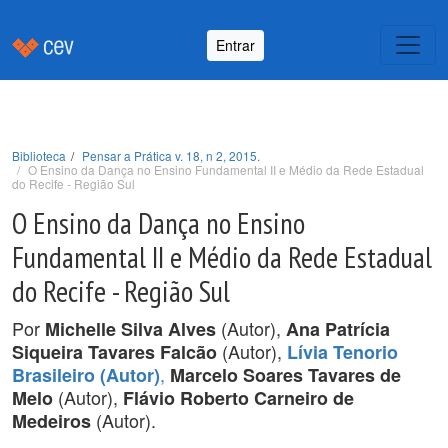
Entrar
Biblioteca
Pensar a Prática v. 18, n 2, 2015.
O Ensino da Dança no Ensino Fundamental II e Médio da Rede Estadual
do Recife - Região Sul
O Ensino da Dança no Ensino
Fundamental II e Médio da Rede Estadual
do Recife - Região Sul
Por
(Autor),
Michelle Silva Alves
Ana Patrícia
(Autor),
Siqueira Tavares Falcão
Lívia Tenorio
,
Brasileiro (Autor)
Marcelo Soares Tavares de
(Autor),
Melo
Flávio Roberto Carneiro de
(Autor).
Medeiros