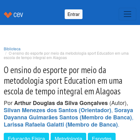
Entrar
Biblioteca
O ensino do esporte por meio da metodologia sport Education em uma
escola de tempo integral em Alagoas
O ensino do esporte por meio da
metodologia sport Education em uma
escola de tempo integral em Alagoas
Por
(Autor),
Arthur Douglas da Silva Gonçalves
,
Silvan Menezes dos Santos (Orientador)
Soraya
,
Dayanna Guimarães Santos (Membro de Banca)
.
Larissa Rafaela Galatti (Membro de Banca)
Educação Física
Metodologia
Esportes