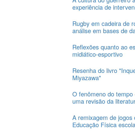
experiência de interve
Rugby em cadeira de rod
análise em bases de d
Reflexões quanto ao es
midiático-esportivo
Resenha do livro "Inq
Miyazawa"
O fenômeno do tempo d
uma revisão da literat
A remixagem de jogos d
Educação Física escol