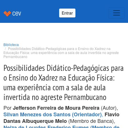
Entrar
Biblioteca
Possibilidades Didático-Pedagógicas para o Ensino do Xadrez na
Educação Física: uma experiência com a sala de aula invertida no agreste
Pernambucano
Possibilidades Didático-Pedagógicas para
o Ensino do Xadrez na Educação Física:
uma experiência com a sala de aula
invertida no agreste Pernambucano
Por
(Autor),
Jefferson Ferreira de Moura Pereira
,
Silvan Menezes dos Santos (Orientador)
Flavio
(Membro de Banca),
Dantas Albuquerque Melo
Neiza de Lourdes Frederico Fumes (Membro de