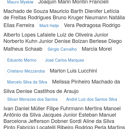
Joaquin Marin Montin
Francieli
Mauro Myskiw
Machado de Souza
Mauricio Barth
Dienifer Letícia
de Freitas Rodrigues
Bruno Kruger Neumann
Natália
Elias Ferreira
Vera Pedragosa
Rodrigo
Marli Hatje
Alberto Lopes
Lafaiete Luiz de Oliveira Junior
Norberto Kuhn Junior
Denise Bolzan Berlese
Diego
Matheus Schaab
Marcia Morel
Sérgio Carvalho
Eduardo Merino
José Carlos Marques
Marlon Luis Lucchini
Cristiano Mezzaroba
Melissa Pinheiro Machado da
Marcelo Silva da Silva
Silva
Denise Castilhos de Araujo
Silvan Menezes dos Santos
André Luiz dos Santos Silva
Ivan Daniel Müller
Filipe Fuhrmann Mertins
Manoel
Antônio da Silva Jacques Junior
Esteban Manuel
Barcelona
Jefferson Dobner Sordi
Aline da Silva
Pinto
Fabrício Locatelli Ribeiro
Rodrigo Perla Martins