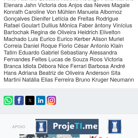
Elenara Jahn
Victoria dos Anjos das Neves
Magale
Konrath
Caroline Von Mühlen
Manuela Albornoz
Gonçalves
Dienifer Letícia de Freitas Rodrigue
Rafael Goulart Dullius
Mônica Faber
ântony Vinícius
Bartochak
Regina de Oliveira Heidrich
Elivelton
Machado
Luis Eurico Eurico Kerber
Alison Muriel
Correia
Daniel Roque Fiorio
César Antonio Klain
Tatim
Eduardo Gabriel Sebastiany
Alessandra
Fernandes Feltes
Lucas de Souza Roos
Victoria
Branca Idiota
Débora Nice Ferrari Barbosa
André
Hans
Adriana Beatriz de Oliveira
Anderson Sita
Martini
Natália Elias Ferreira
Bruno Kruger Neumann
APOIO