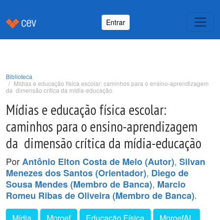
Entrar
Biblioteca
Mídias e educação física escolar: caminhos para o ensino-aprendizagem
da dimensão crítica da mídia-educação
Mídias e educação física escolar:
caminhos para o ensino-aprendizagem
da dimensão crítica da mídia-educação
Por
,
Antônio Elton Costa de Melo (Autor)
Silvan
,
Menezes dos Santos (Orientador)
Diego de
,
Sousa Mendes (Membro de Banca)
Marcio
.
Romeu Ribas de Oliveira (Membro de Banca)
Mídia
Mproef
Educação Física
MproefAL