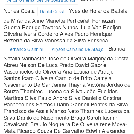
Nunes Costa
Yves de Holanda Batista
Daniel Cossi
de Miranda
Aline Manetta Perticarati Fornazari
Guerra
Rodrigo Tavares Nunes
Julia Van Rooijen
Oliveira
Ivens Cordeiro Alves
Pedro Henrique
Bezerra da Silva
Vanessa da Silva Fonseca
Bianca
Fernando Giannini
Allyson Carvalho De Araújo
Natália
Vanbaster José de Oliveira
Márjory da Costa-
Abreu
Nelson De Luca Pretto
David Gabriel
Vasconcelos de Oliveira
Ana Leticia de Araujo
Santos
Ícaro Oliveira Camilo de Brito
Camyla
Nascimento De Sant’anna
Thayná Victória Jordão de
Souza
Thamires Lucena da Silva
João Euclides
Mártires Silva
Paulo André Silva
Danielle Cristina
Pacheco dos Santos
Luann Gabriell Pontes da Silva
Francisco de Assis Manso Neto
Thamires Lucena da
Silva
Danilo do Nascimento Braga
Sarah Iasmin
Cavalcanti
Braulio Nogueira De Oliveira
rene Moya-
Mata
Ricardo Souza De Carvalho
Edwin Alexander