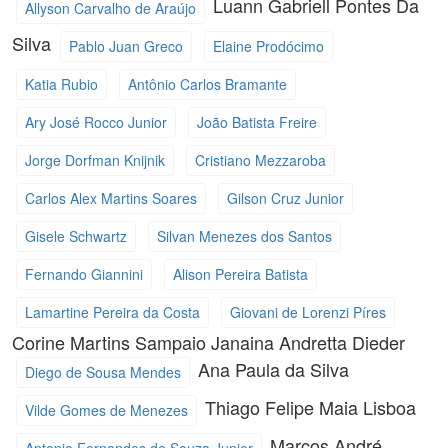
Luann Gabriell Pontes Da
Allyson Carvalho de Araújo
Silva
Pablo Juan Greco
Elaine Prodócimo
Katia Rubio
Antônio Carlos Bramante
Ary José Rocco Junior
João Batista Freire
Jorge Dorfman Knijnik
Cristiano Mezzaroba
Carlos Alex Martins Soares
Gilson Cruz Junior
Gisele Schwartz
Silvan Menezes dos Santos
Fernando Giannini
Alison Pereira Batista
Lamartine Pereira da Costa
Giovani de Lorenzi Píres
Corine Martins Sampaio
Janaina Andretta Dieder
Ana Paula da Silva
Diego de Sousa Mendes
Thiago Felipe Maia Lisboa
Vilde Gomes de Menezes
Marcos André
Antonio Fernandes de Souza Junior