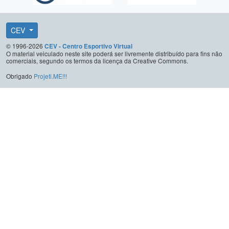
CEV
© 1996-2026
CEV - Centro Esportivo Virtual
O material veiculado neste site poderá ser livremente distribuído para fins não
comerciais, segundo os termos da licença da Creative Commons.
Obrigado
Projeti.ME!!!