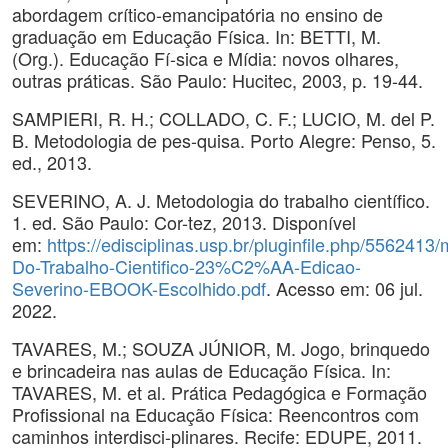
abordagem crítico-emancipatória no ensino de
graduação em Educação Física. In: BETTI, M.
(Org.). Educação Fí-sica e Mídia: novos olhares,
outras práticas. São Paulo: Hucitec, 2003, p. 19-44.
SAMPIERI, R. H.; COLLADO, C. F.; LUCIO, M. del P.
B. Metodologia de pes-quisa. Porto Alegre: Penso, 5.
ed., 2013.
SEVERINO, A. J. Metodologia do trabalho científico.
1. ed. São Paulo: Cor-tez, 2013. Disponível
em:
https://edisciplinas.usp.br/pluginfile.php/556241
Do-Trabalho-Cientifico-23%C2%AA-Edicao-
Severino-EBOOK-Escolhido.pdf
. Acesso em: 06 jul.
2022.
TAVARES, M.; SOUZA JÚNIOR, M. Jogo, brinquedo
e brincadeira nas aulas de Educação Física. In:
TAVARES, M. et al. Prática Pedagógica e Formação
Profissional na Educação Física: Reencontros com
caminhos interdisci-plinares. Recife: EDUPE, 2011.