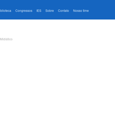
iblioteca
Congressos
IES
Sobre
Contato
Nosso time
Midiático