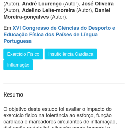
(Autor),
(Autor),
André Lourenço
José Oliveira
(Autor),
(Autor),
Adelino Leite-moreira
Daniel
(Autor).
Moreira-gonçalves
Em
XVI Congresso de Ciências do Desporto e
Educação Física dos Países de Língua
Portuguesa
Exercício Físico
Insuficiência Cardíaca
Inflamação
Resumo
O objetivo deste estudo foi avaliar o impacto do
exercício físico na tolerância ao esforço, função
cardíaca e marcadores circulantes de inflamação,
disfunção endotelial, ativação neuro-humoral e