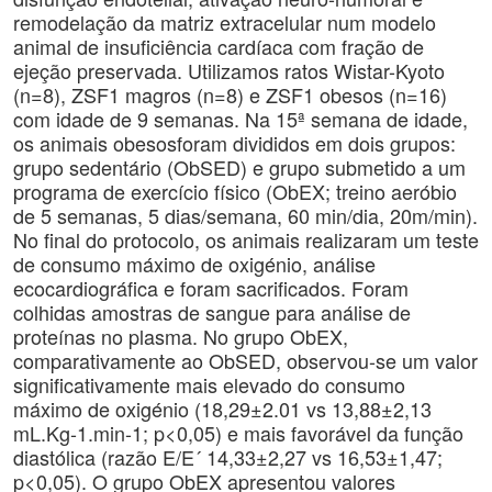
remodelação da matriz extracelular num modelo
animal de insuficiência cardíaca com fração de
ejeção preservada. Utilizamos ratos Wistar-Kyoto
(n=8), ZSF1 magros (n=8) e ZSF1 obesos (n=16)
com idade de 9 semanas. Na 15ª semana de idade,
os animais obesosforam divididos em dois grupos:
grupo sedentário (ObSED) e grupo submetido a um
programa de exercício físico (ObEX; treino aeróbio
de 5 semanas, 5 dias/semana, 60 min/dia, 20m/min).
No final do protocolo, os animais realizaram um teste
de consumo máximo de oxigénio, análise
ecocardiográfica e foram sacrificados. Foram
colhidas amostras de sangue para análise de
proteínas no plasma. No grupo ObEX,
comparativamente ao ObSED, observou-se um valor
significativamente mais elevado do consumo
máximo de oxigénio (18,29±2.01 vs 13,88±2,13
mL.Kg-1.min-1; p<0,05) e mais favorável da função
diastólica (razão E/E´ 14,33±2,27 vs 16,53±1,47;
p<0,05). O grupo ObEX apresentou valores