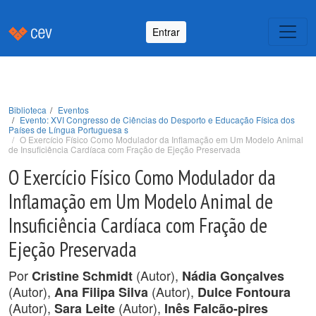
Entrar
Biblioteca
Eventos
Evento: XVI Congresso de Ciências do Desporto e Educação Física dos
Países de Língua Portuguesa s
O Exercício Físico Como Modulador da Inflamação em Um Modelo Animal
de Insuficiência Cardíaca com Fração de Ejeção Preservada
O Exercício Físico Como Modulador da
Inflamação em Um Modelo Animal de
Insuficiência Cardíaca com Fração de
Ejeção Preservada
Por
(Autor),
Cristine Schmidt
Nádia Gonçalves
(Autor),
(Autor),
Ana Filipa Silva
Dulce Fontoura
(Autor),
(Autor),
Sara Leite
Inês Falcão-pires