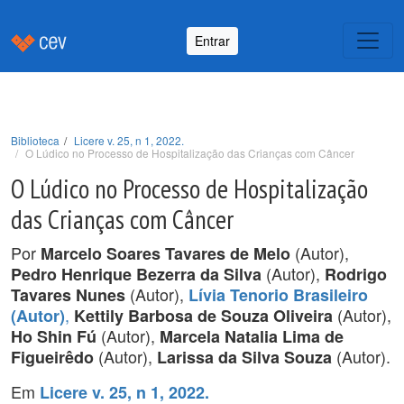
Entrar
Biblioteca
Licere v. 25, n 1, 2022.
O Lúdico no Processo de Hospitalização das Crianças com Câncer
O Lúdico no Processo de Hospitalização
das Crianças com Câncer
Por
(Autor),
Marcelo Soares Tavares de Melo
(Autor),
Pedro Henrique Bezerra da Silva
Rodrigo
(Autor),
Tavares Nunes
Lívia Tenorio Brasileiro
,
(Autor),
(Autor)
Kettily Barbosa de Souza Oliveira
(Autor),
Ho Shin Fú
Marcela Natalia Lima de
(Autor),
(Autor).
Figueirêdo
Larissa da Silva Souza
Em
Licere v. 25, n 1, 2022.