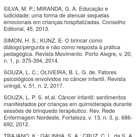
SILVA, M. P.; MIRANDA, G. A. Educação e
ludicidade: uma forma de atenuar sequelas
emocionais em crianças hospitalizadas. Conselho
Editorial, 45, 2013.
SIMON, H. S.; KUNZ, E. O brincar como
diálogo/pergunta e não como resposta à prática
pedagógica. Revista Movimento. Porto Alegre, v. 20,
n. 1, p. 375-394, 2014.
SOUZA, L. C.; OLIVEIRA, B. L. G. de. Fatores
psicológicos envolvidos no câncer infantil. Revista
uningá, v. 51, n. 2, 2017.
SOUZA, L. P. S. et.al. Câncer infantil: sentimentos
manifestados por crianças em quimioterapia durante
sessões de brinquedo terapêutico. Rev. Rede
Enfermagem Nordeste, Fortaleza, v. 13, n. 3, p. 686-
692, 2012.
TRAJANO, K.; GALINHA, S. A.; CRUZ, C. L. da S. A