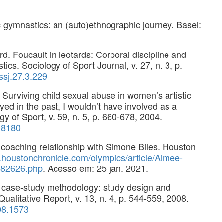
gymnastics: an (auto)ethnographic journey. Basel:
Foucault in leotards: Corporal discipline and
ics. Sociology of Sport Journal, v. 27, n. 3, p.
/ssj.27.3.229
rviving child sexual abuse in women’s artistic
ayed in the past, I wouldn’t have involved as a
gy of Sport, v. 59, n. 5, p. 660-678, 2004.
18180
aching relationship with Simone Biles. Houston
.houstonchronicle.com/olympics/article/Aimee-
382626.php
. Acesso em: 25 jan. 2021.
case-study methodology: study design and
ualitative Report, v. 13, n. 4, p. 544-559, 2008.
08.1573