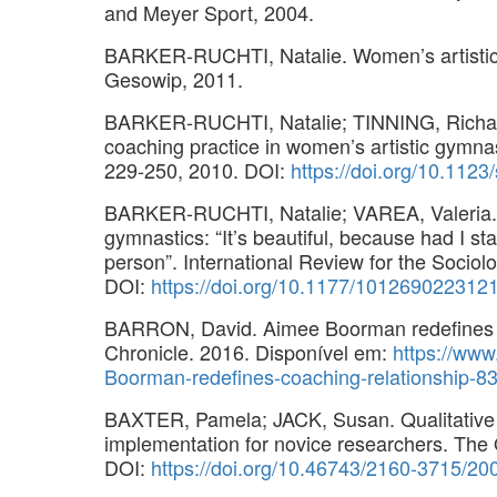
and Meyer Sport, 2004.
BARKER-RUCHTI, Natalie. Women’s artistic 
Gesowip, 2011.
BARKER-RUCHTI, Natalie; TINNING, Richard. 
coaching practice in women’s artistic gymnast
229-250, 2010. DOI:
https://doi.org/10.1123
BARKER-RUCHTI, Natalie; VAREA, Valeria. Su
gymnastics: “It’s beautiful, because had I st
person”. International Review for the Sociolo
DOI:
https://doi.org/10.1177/101269022312
BARRON, David. Aimee Boorman redefines co
Chronicle. 2016. Disponível em:
https://www
Boorman-redefines-coaching-relationship-8
BAXTER, Pamela; JACK, Susan. Qualitative 
implementation for novice researchers. The Q
DOI:
https://doi.org/10.46743/2160-3715/20