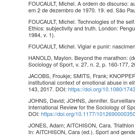
FOUCAULT, Michel. A ordem do discurso: au
em 2 de dezembro de 1970. 19. ed. São Pau
FOUCAULT, Michel. Technologies of the sel
Ethics: subjectivity and truth. London: Peng
1984, v. 1).
FOUCAULT, Michel. Vigiar e punir: nasciment
HANOLD, Maylon. Beyond the marathon: (de)c
Sociology of Sport, v. 27, n. 2, p. 160-177,
JACOBS, Froukje; SMITS, Frank; KNOPPERS, 
institutional context of emotional abuse in eli
143, 2017. DOI:
https://doi.org/10.1080/17
JOHNS, David; JOHNS, Jennifer. Surveillanc
International Review for the Sociology of Spo
DOI:
https://doi.org/10.1177/101269000035
JONES, Adam; AITCHISON, Cara. Triathlon as
In: AITCHISON, Cara (ed.). Sport and gender 