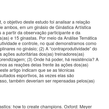
 o objetivo deste estudo foi analisar a relação
 de ambos, em um ginásio de Ginástica Artística
a partir da observação participante e da
s(as) e 15 ginastas. Por meio da Análise Temática
dutividade e controle, no qual demonstramos como
iplinares no ginásio; (2) A “contraprodutividade” do
s ações autoritárias dos(as) treinadores(as)
prendizagem; (3) Onde há poder, há resistência? A
amos as reações delas frente às ações dos(as)
deste artigo indicam que se as técnicas
esultados esportivos, às vezes elas são
 isso, também deveriam ser repensadas pelos(as)
tics: how to create champions. Oxford: Meyer