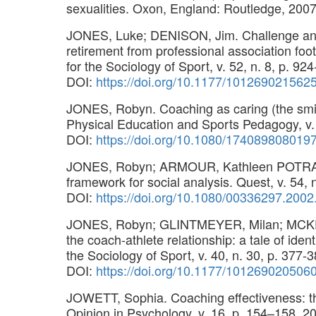
sexualities. Oxon, England: Routledge, 200
JONES, Luke; DENISON, Jim. Challenge and re
retirement from professional association foo
for the Sociology of Sport, v. 52, n. 8, p. 92
DOI:
https://doi.org/10.1177/101269021562
JONES, Robyn. Coaching as caring (the smil
Physical Education and Sports Pedagogy, v. 
DOI:
https://doi.org/10.1080/174089808019
JONES, Robyn; ARMOUR, Kathleen POTRAC, 
framework for social analysis. Quest, v. 54, 
DOI:
https://doi.org/10.1080/00336297.200
JONES, Robyn; GLINTMEYER, Milan; MCKENZ
the coach-athlete relationship: a tale of iden
the Sociology of Sport, v. 40, n. 30, p. 377-
DOI:
https://doi.org/10.1177/101269020506
JOWETT, Sophia. Coaching effectiveness: the 
Opinion in Psychology, v. 16, p. 154–158, 2