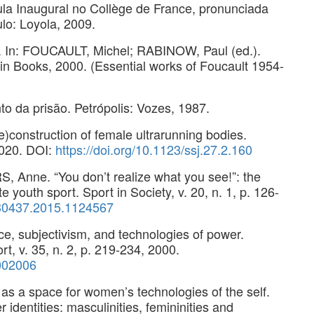
la Inaugural no Collège de France, pronunciada
lo: Loyola, 2009.
f. In: FOUCAULT, Michel; RABINOW, Paul (ed.).
uin Books, 2000. (Essential works of Foucault 1954-
o da prisão. Petrópolis: Vozes, 1987.
onstruction of female ultrarunning bodies.
 2020. DOI:
https://doi.org/10.1123/ssj.27.2.160
Anne. “You don’t realize what you see!”: the
te youth sport. Sport in Society, v. 20, n. 1, p. 126-
430437.2015.1124567
e, subjectivism, and technologies of power.
rt, v. 35, n. 2, p. 219-234, 2000.
002006
 a space for women’s technologies of the self.
identities: masculinities, femininities and