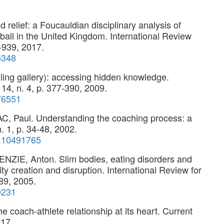
7
lief: a Foucauldian disciplinary analysis of
tball in the United Kingdom. International Review
4-939, 2017.
5348
ing gallery): accessing hidden knowledge.
14, n. 4, p. 377-390, 2009.
76551
Paul. Understanding the coaching process: a
n. 1, p. 34-48, 2002.
2.10491765
IE, Anton. Slim bodies, eating disorders and
tity creation and disruption. International Review for
389, 2005.
0231
coach-athlete relationship at its heart. Current
017.