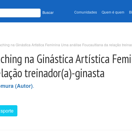
Comunidades
Quem é quem
B
Buscar
aching na Ginástica Artística Feminina Uma análise Foucaultiana da relação treina
oaching na Ginástica Artística Fe
elação treinador(a)-ginasta
.
mura (Autor)
Esporte