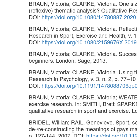
BRAUN, Victoria; CLARKE, Victoria. One size 
(reflexive) thematic analysis? Qualitative Re
DOI:
https://doi.org/10.1080/14780887.202
BRAUN, Victoria; CLARKE, Victoria. Reflectin
Research in Sport, Exercise and Health, v. 1
DOI:
https://doi.org/10.1080/2159676X.201
BRAUN, Victoria; CLARKE, Victoria. Successfu
beginners. London: Sage, 2013.
BRAUN, Victoria; CLARKE, Victoria. Using th
Research in Psychology, v. 3, n. 2, p. 77–10
DOI:
https://doi.org/10.1191/1478088706qp
BRAUN, Victoria; CLARKE, Victoria; WEATE, 
exercise research. In: SMITH, Brett; SPAR
qualitative research in sport and exercise. 
BRIDEL, Willian; RAIL, Genevieve. Sport, sex
de-/re-constructing the meanings of gays mara
p. 127-144, 2007. DOI:
https://doi.org/10.11