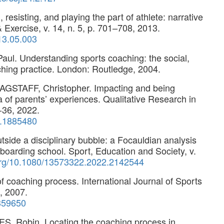
sisting, and playing the part of athlete: narrative
& Exercise, v. 14, n. 5, p. 701–708, 2013.
013.05.003
l. Understanding sports coaching: the social,
ching practice. London: Routledge, 2004.
STAFF, Christopher. Impacting and being
 of parents’ experiences. Qualitative Research in
9-36, 2022.
1.1885480
utside a disciplinary bubble: a Focauldian analysis
boarding school. Sport, Education and Society, v.
.org/10.1080/13573322.2022.2142544
 coaching process. International Journal of Sports
, 2007.
359650
 Robin. Locating the coaching process in