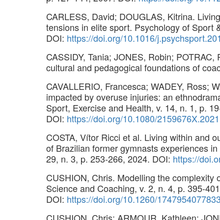
CARLESS, David; DOUGLAS, Kitrina. Living, re
tensions in elite sport. Psychology of Sport 
DOI:
https://doi.org/10.1016/j.psychsport.2
CASSIDY, Tania; JONES, Robin; POTRAC, Pau
cultural and pedagogical foundations of coa
CAVALLERIO, Francesca; WADEY, Ross; WAG
impacted by overuse injuries: an ethnodrama
Sport, Exercise and Health, v. 14, n. 1, p. 1
DOI:
https://doi.org/10.1080/2159676X.202
COSTA, Vítor Ricci et al. Living within and o
of Brazilian former gymnasts experiences in 
29, n. 3, p. 253-266, 2024. DOI:
https://doi
CUSHION, Chris. Modelling the complexity of
Science and Coaching, v. 2, n. 4, p. 395-401
DOI:
https://doi.org/10.1260/174795407783
CUSHION, Chris; ARMOUR, Kathleen; JONES,