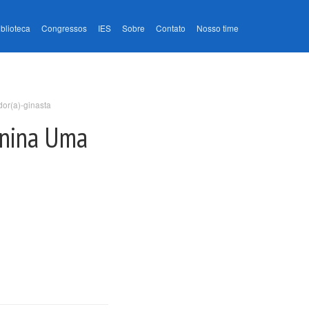
iblioteca
Congressos
IES
Sobre
Contato
Nosso time
dor(a)-ginasta
minina Uma