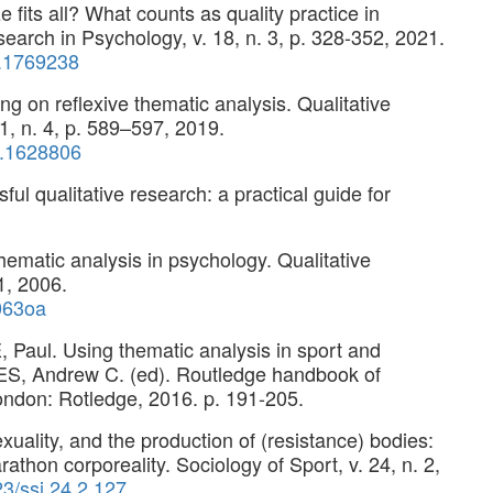
fits all? What counts as quality practice in
search in Psychology, v. 18, n. 3, p. 328-352, 2021.
0.1769238
g on reflexive thematic analysis. Qualitative
1, n. 4, p. 589–597, 2019.
9.1628806
l qualitative research: a practical guide for
ematic analysis in psychology. Qualitative
1, 2006.
063oa
Paul. Using thematic analysis in sport and
KES, Andrew C. (ed). Routledge handbook of
London: Rotledge, 2016. p. 191-205.
uality, and the production of (resistance) bodies:
thon corporeality. Sociology of Sport, v. 24, n. 2,
23/ssj.24.2.127