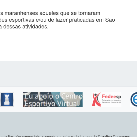
ores maranhenses aqueles que se tornaram
des esportivas e/ou de lazer praticadas em São
 dessas atividades.
do para fins não comerciais, segundo os termos da licença da Creative Commons.