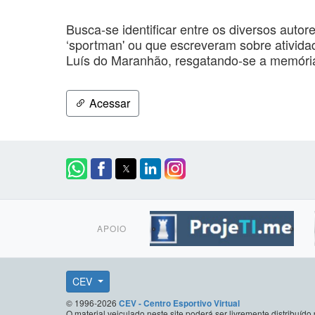
Busca-se identificar entre os diversos aut
‘sportman' ou que escreveram sobre ativida
Luís do Maranhão, resgatando-se a memória
Acessar
APOIO
CEV
© 1996-2026
CEV - Centro Esportivo Virtual
O material veiculado neste site poderá ser livremente distribuí