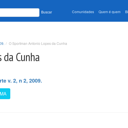
Comunidades
Quem é quem
B
Buscar
09.
O Sportman Antonio Lopes da Cunha
s da Cunha
e v. 2, n 2, 2009.
-MA