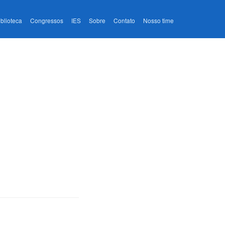
iblioteca
Congressos
IES
Sobre
Contato
Nosso time