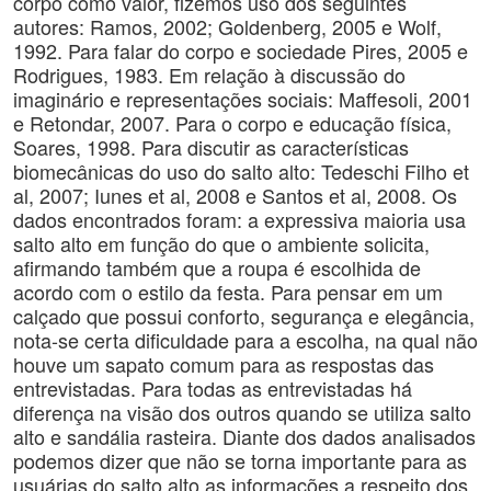
corpo como valor, fizemos uso dos seguintes
autores: Ramos, 2002; Goldenberg, 2005 e Wolf,
1992. Para falar do corpo e sociedade Pires, 2005 e
Rodrigues, 1983. Em relação à discussão do
imaginário e representações sociais: Maffesoli, 2001
e Retondar, 2007. Para o corpo e educação física,
Soares, 1998. Para discutir as características
biomecânicas do uso do salto alto: Tedeschi Filho et
al, 2007; Iunes et al, 2008 e Santos et al, 2008. Os
dados encontrados foram: a expressiva maioria usa
salto alto em função do que o ambiente solicita,
afirmando também que a roupa é escolhida de
acordo com o estilo da festa. Para pensar em um
calçado que possui conforto, segurança e elegância,
nota-se certa dificuldade para a escolha, na qual não
houve um sapato comum para as respostas das
entrevistadas. Para todas as entrevistadas há
diferença na visão dos outros quando se utiliza salto
alto e sandália rasteira. Diante dos dados analisados
podemos dizer que não se torna importante para as
usuárias do salto alto as informações a respeito dos