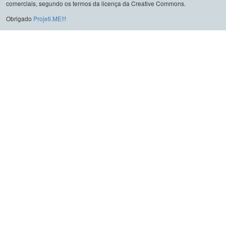
comerciais, segundo os termos da licença da Creative Commons.
Obrigado
Projeti.ME!!!