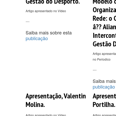
Gestão do Desporto.
Modelo 
Organiz
Artigo apresentado no Vídeo
Rede: o 
...
â?? Alia
Saiba mais sobre esta
Intercon
publicação
Gestão D
Artigo apresenta
no Periodico
...
Saiba mais
publicação
Apresentação, Valentin
Apresen
Molina.
Portilha.
Artigo apresentado no Vídeo
Artigo apresent