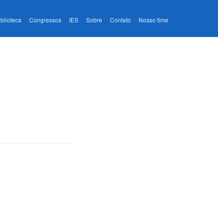
iblioteca
Congressos
IES
Sobre
Contato
Nosso time