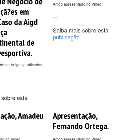
de Negócio de
Artigo apresentado no Vídeo
açã?es em
...
Caso da Aigd
Saiba mais sobre esta
nça
publicação
tinental de
esportiva.
do no Artigos publicados
 sobre esta
tação, Amadeu
Apresentação,
Fernando Ortega.
ado no Vídeo
Artigo apresentado no Vídeo