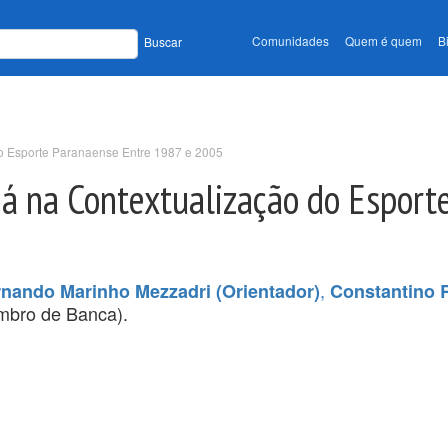
Comunidades
Quem é quem
B
Buscar
o Esporte Paranaense Entre 1987 e 2005
ná na Contextualização do Esport
,
rnando Marinho Mezzadri (Orientador)
Constantino R
bro de Banca).