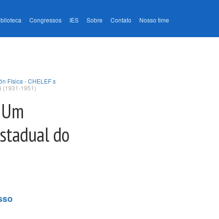
iblioteca
Congressos
IES
Sobre
Contato
Nosso time
ión Física - CHELEF s
á (1931-1951)
a Um
Estadual do
sso