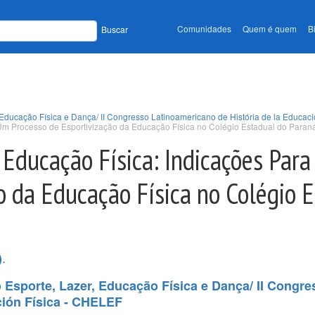
Comunidades
Quem é quem
B
Buscar
, Educação Física e Dança/ II Congresso Latinoamericano de História de la Educac
 Um Processo de Esportivização da Educação Física no Colégio Estadual do Paran
 Educação Física: Indicações Par
o da Educação Física no Colégio 
.
)
o Esporte, Lazer, Educação Física e Dança/ II Congre
ción Física - CHELEF