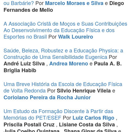
ou Barbárie?
Por
e
Marcelo Moraes e Silva
Diego
Fernandes de Mello
A Associação Cristã de Moços e Suas Contribuições
Ao Desenvolvimento da Educação Física e dos
Esportes no Brasil
Por
Walk Loureiro
Saúde, Beleza, Robustez e a Educação Physica: a
Construção de Uma Sensibilidade Eugenica
Por
,
e
André Luiz Silva
Andrea Moreno
Paula A. B.
Briglia Habib
Uma Breve História da Escola de Educação Física
de Volta Redonda
Por
e
Silvio Henrique Vilela
Coriolano Pereira da Rocha Junior
Um Estudo da Formação Discente à Partir das
Memórias do PET/ESEF
Por
,
Luiz Carlos Rigo
,
,
Priscila Postali Cruz
Lisiane Costa da Silva
,
e
Julia Coelho Quintana
Shana Ginar da Silva