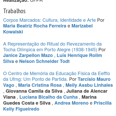
Realização:
Trabalhos
Corpos Marcados: Cultura, Identidade e Arte
Por
e
Maria Beatriz Rocha Ferreira
Marizabel
Kowalski
A Representação do Ritual do Revezamento da
Tocha Olímpica em Porto Alegre (1938-1945)
Por
,
Janice Zarpellon Mazo
Luís Henrique Rolim
e
Silva
Nelson Schneider Todt
O Centro de Memória da Educação Física da Eeffto
da Ufmg: Um Ponto de Partida.
Por
Tarcísio Mauro
,
,
Vago
Maria Cristina Rosa
Meily Assbu Linhales
,
,
Giovanna Camila da Silva
Juliana de Alencar
,
,
Viana
Luciana Bicalho da Cunha
Marina
,
e
Guedes Costa e Silva
Andrea Moreno
Priscilla
Kelly Figueiredo