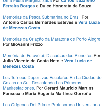
Uma Festa Marginalizada
Por
Carlos Nazareno
e
Ferreira Borges
Dulce Honorata de Souza
Memórias da Pesca Submarina no Brasil
Por
e
Antonio Carlos Bernardes Esteves
Vera Lucia
de Menezes Costa
Memórias da Criação da Maratona de Porto Alegre
Por
Giovanni Frizzo
Memória do Futevôlei: Discursos dos Pioneiros
Por
e
Julio Vicente da Costa Neto
Vera Lucia de
Menezes Costa
Los Torneos Deportivos Escolares En La Ciudad de
Caxias do Sul: Rescatando Las Primeras
Manifestaciones.
Por
Gerard Maurício Martins
e
Fonseca
Maria Eugenia Martinez Gorroño
Los Orígenes Del Primer Profesorado Universitario