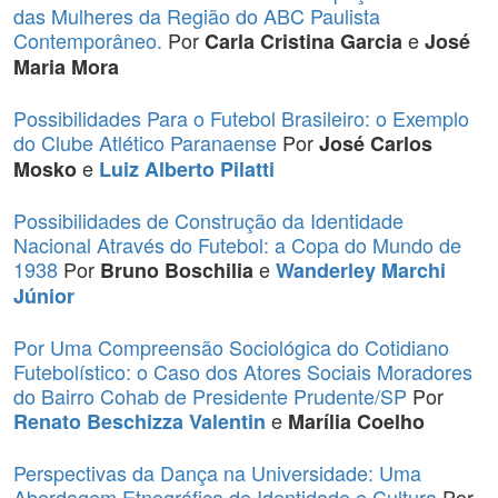
das Mulheres da Região do ABC Paulista
Contemporâneo.
Por
e
Carla Cristina Garcia
José
Maria Mora
Possibilidades Para o Futebol Brasileiro: o Exemplo
do Clube Atlético Paranaense
Por
José Carlos
e
Mosko
Luiz Alberto Pilatti
Possibilidades de Construção da Identidade
Nacional Através do Futebol: a Copa do Mundo de
1938
Por
e
Bruno Boschilia
Wanderley Marchi
Júnior
Por Uma Compreensão Sociológica do Cotidiano
Futebolístico: o Caso dos Atores Sociais Moradores
do Bairro Cohab de Presidente Prudente/SP
Por
e
Renato Beschizza Valentin
Marília Coelho
Perspectivas da Dança na Universidade: Uma
Abordagem Etnográfica de Identidade e Cultura
Por