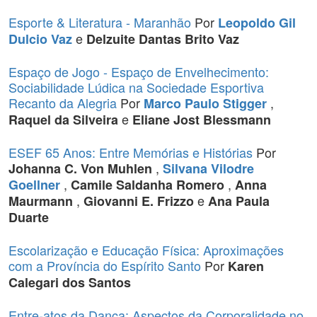
Esporte & Literatura - Maranhão
Por
Leopoldo Gil
e
Dulcio Vaz
Delzuite Dantas Brito Vaz
Espaço de Jogo - Espaço de Envelhecimento:
Sociabilidade Lúdica na Sociedade Esportiva
Recanto da Alegria
Por
,
Marco Paulo Stigger
e
Raquel da Silveira
Eliane Jost Blessmann
ESEF 65 Anos: Entre Memórias e Histórias
Por
,
Johanna C. Von Muhlen
Silvana Vilodre
,
,
Goellner
Camile Saldanha Romero
Anna
,
e
Maurmann
Giovanni E. Frizzo
Ana Paula
Duarte
Escolarização e Educação Física: Aproximações
com a Província do Espírito Santo
Por
Karen
Calegari dos Santos
Entre-atos da Dança: Aspectos da Corporalidade no