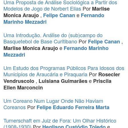
Uma Proposta de Análise Sociológica a Partir dos
Modelos de Jogo de Norbert Elias
Por
Marlise
,
e
Monica Araujo
Felipe Canan
Fernando
Marinho Mezzadri
Uma Introdução. Análise do (sub)campo do
Basquetebol de Base Curitibano
Por
,
Felipe Canan
e
Marlise Monica Araujo
Fernando Marinho
Mezzadri
Um Estudo dos Programas Públicos Para Idosos dos
Municipios de Araucária e Piraquaria
Por
Rosecler
,
e
Vendruscolo
Luisiana Guimarães
Priscila
Ellen Marconcin
Um Coreano Num Lugar Onde Não Haviam
Coreanos
Por
Felipe Eduardo Ferreira Marta
Turnerschaft em Juiz de Fora: Um Olhar Histórico
(1908-1930)
Por
e
Heglison Custódio Toledo