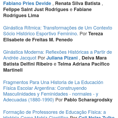
,
,
Fabiano Pries Devide
Renata Silva Batista
e
Felippe Saint Just Rodrigues
Fabiane
Rodrigues Lima
Ginástica Rítmica: Transformações de Um Contexto
Sócio Histórico Esportivo Feminino.
Por
Tereza
Elisabete de Freitas M. Penedo
Ginástica Moderna: Reflexões Históricas a Partir de
Andrée Jacquot
Por
,
Juliana Pizani
Deiva Mara
e
Batista Delfini Ribeiro
Telma Adriana Pacífico
Martineli
Fragmentos Para Una Historia de La Educación
Física Escolar Argentina: Construyendo
Masculinidades y Feminidades - normales - y
Adecuadas (1880-1990)
Por
Pablo Scharagrodsky
Formação de Professores de Educação Física: a
História Como Matriz Científica
Por
Celi Nelza Zulke